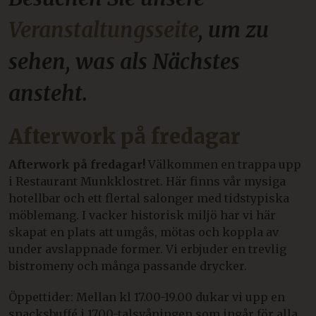
Veranstaltungsseite
, um zu
sehen, was als Nächstes
ansteht.
Afterwork på fredagar
Afterwork på fredagar!
Välkommen en trappa upp
i Restaurant Munkklostret. Här finns vår mysiga
hotellbar och ett flertal salonger med tidstypiska
möblemang. I vacker historisk miljö har vi här
skapat en plats att umgås, mötas och koppla av
under avslappnade former. Vi erbjuder en trevlig
bistromeny och många passande drycker.
Öppettider: Mellan kl 17.00-19.00 dukar vi upp en
snacksbuffé i 1700-talsvåningen som ingår för alla