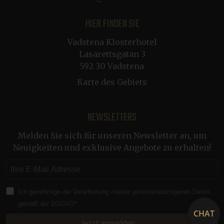
CRAFT_CSRF_TOKEN
Sitzung
Cloudflare Inc.
.de.klosterhotel.se
HIER FINDEN SIE
buid
1 Jahr
Microsoft Corporation
Vadstena Klosterhotel
.dep-x.com
Lasarettsgatan 3
592 30 Vadstena
CRAFT_CSRF_TOKEN
Sitzung
Cloudflare Inc.
.nb.klosterhotel.se
Karte des Gebiets
__cf_bm
29 Minuten
Cloudflare Inc.
54 Sekunden
.vimeo.com
NEWSLETTERS
Melden Sie sich für unseren Newsletter an, um
Neuigkeiten und exklusive Angebote zu erhalten!
CraftSessionId
Sitzung
Pixel & Tonic Inc.
www.klosterhotel.se
Ich genehmige die Verarbeitung meiner personenbezogenen Daten
CraftSessionId
Sitzung
Pixel & Tonic Inc.
gemäß der DSGVO
.en.klosterhotel.se
CHAT
Jetzt anmelden →