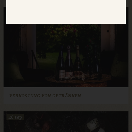
UNBEDINGT ERFORDERLICH
11 sep
2 okt
30 okt
20 nov
PERFORMANCE
TARGETING
FUNKTIONALITÄT
UNKLASSIFIZIERTE
Unbedingt erforderlich
Performance
VERKOSTUNG VON GETRÄNKEN
Targeting
Funktionalität
Unklassifizierte
26 sep
Unbedingt erforderliche Cookies ermöglichen
wesentliche Kernfunktionen der Website wie die
Benutzeranmeldung und die Kontoverwaltung.
Ohne die unbedingt erforderlichen Cookies