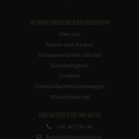
CRAFT_CSRF_TOKEN
Sitzung
Cloudflare Inc.
.da.klosterhotel.se
INFORMATIONEN ÜBER DAS PROGRAMM
li_gc
5 Monate 4
LinkedIn Corporation
Über uns
Wochen
.linkedin.com
Presse und Medien
Zusammenarbeit mit uns
ARRAffinitySameSite
Sitzung
Microsoft Corporation
.resources.citybreak.com
Nachhaltigkeit
Cookies
Datenschutzbestimmungen
Whistleblowing
CookieScriptConsent
1 Jahr
CookieScript
.klosterhotel.se
KONTAKTIEREN SIE UNS UNTER
+46 143 130 00
hotel@klosterhotel.se