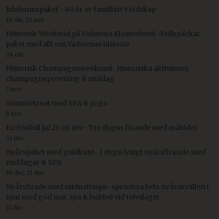
Jubileumspaket - 40 år av familjärt värdskap
18 okt, 15 nov
Historisk Weekend på Vadstena Klosterhotel -Fullspäckat
paket med allt om Vadstenas historia
24 okt
Historisk Champagneweekend- Historiska aktiviteter,
champagneprovning & middag
7 nov
Sömnretreat med SPA & yoga
8 nov
En fridfull jul 23-26 dec- Tre dygns firande med måltider
23 dec
Nyårspaket med guldkant- 2 dygn lyxigt nyårsfirande med
middagar & SPA
30 dec, 31 dec
Nyårsfirade med midnattsspa- spendera hela nyårskvällen i
spat med god mat, spa & bubbel vid tolvslaget
31 dec