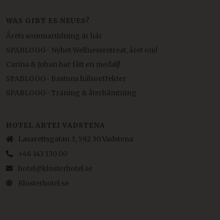
WAS GIBT ES NEUES?
Årets sommartidning är här
SPABLOGG- Nyhet Wellnessretreat, året om!
Carina & Johan har fått en medalj!
SPABLOGG- Bastuns hälsoeffekter
SPABLOGG- Träning & återhämtning
HOTEL ABTEI VADSTENA
Lasarettsgatan 3, 592 30 Vadstena
+46 143 130 00
hotel@klosterhotel.se
Klosterhotel.se