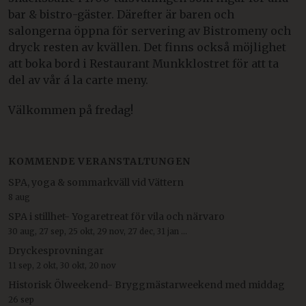
bar & bistro-gäster. Därefter är baren och
salongerna öppna för servering av Bistromeny och
dryck resten av kvällen. Det finns också möjlighet
att boka bord i Restaurant Munkklostret för att ta
del av vår á la carte meny.
Välkommen på fredag!
KOMMENDE VERANSTALTUNGEN
SPA, yoga & sommarkväll vid Vättern
8 aug
SPA i stillhet- Yogaretreat för vila och närvaro
30 aug, 27 sep, 25 okt, 29 nov, 27 dec, 31 jan ...
Dryckesprovningar
11 sep, 2 okt, 30 okt, 20 nov
Historisk Ölweekend- Bryggmästarweekend med middag
26 sep