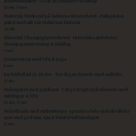
Jubileumspaket - 40 år av familjärt värdskap
18 okt, 15 nov
Historisk Weekend på Vadstena Klosterhotel -Fullspäckat
paket med allt om Vadstenas historia
24 okt
Historisk Champagneweekend- Historiska aktiviteter,
champagneprovning & middag
7 nov
Sömnretreat med SPA & yoga
8 nov
En fridfull jul 23-26 dec- Tre dygns firande med måltider
23 dec
Nyårspaket med guldkant- 2 dygn lyxigt nyårsfirande med
middagar & SPA
30 dec, 31 dec
Nyårsfirade med midnattsspa- spendera hela nyårskvällen i
spat med god mat, spa & bubbel vid tolvslaget
31 dec