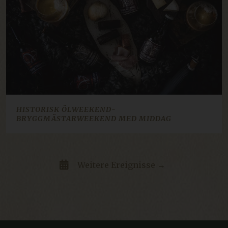
ARRAffinity
Sitzung
Microsoft Corporation
resources.citybreak.com
Google-
Datenschutzerklärung
HISTORISK ÖLWEEKEND-
BRYGGMÄSTARWEEKEND MED MIDDAG
CraftSessionId
Sitzung
Pixel & Tonic Inc.
.da.klosterhotel.se
Weitere Ereignisse →
ca-bookvisit-ibe
online.bookvisit.com
Sitzung