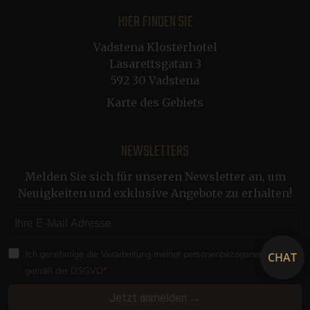
HIER FINDEN SIE
Vadstena Klosterhotel
CraftSessionId
Sitzung
Pixel & Tonic Inc.
Lasarettsgatan 3
www.klosterhotel.se
592 30 Vadstena
Karte des Gebiets
CraftSessionId
Sitzung
Pixel & Tonic Inc.
.en.klosterhotel.se
NEWSLETTERS
Melden Sie sich für unseren Newsletter an, um
bv_jwt
boka.klosterhotel.se
Sitzung
Neuigkeiten und exklusive Angebote zu erhalten!
ca-bookvisit-ibe
boka.klosterhotel.se
Sitzung
Ich genehmige die Verarbeitung meiner personenbezogenen Daten
CHAT
gemäß der DSGVO
Jetzt anmelden →