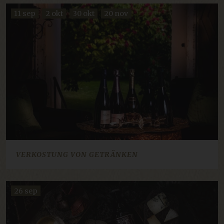
11 sep
2 okt
30 okt
20 nov
Unbedingt erforderlich
Performance
Targeting
Funktionalität
Unklassifizierte
Unbedingt erforderliche Cookies ermöglichen
wesentliche Kernfunktionen der Website wie die
Benutzeranmeldung und die Kontoverwaltung.
Ohne die unbedingt erforderlichen Cookies
kann die Website nicht ordnungsgemäß
verwendet werden.
Name
Anbieter / Domäne
Ablaufdatum
imbox-consent
imbox.io
Sitzung
VERKOSTUNG VON GETRÄNKEN
d3p_e.gif
mkt.dep-x.com
Sitzung
26 sep