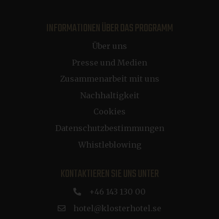
INFORMATIONEN ÜBER DAS PROGRAMM
Über uns
CookieScriptConsent
1 Jahr
CookieScript
.klosterhotel.se
Presse und Medien
Zusammenarbeit mit uns
Nachhaltigkeit
Cookies
CRAFT_CSRF_TOKEN
Sitzung
Cloudflare Inc.
.de.klosterhotel.se
Datenschutzbestimmungen
buid
1 Jahr
Microsoft Corporation
Whistleblowing
.dep-x.com
KONTAKTIEREN SIE UNS UNTER
CRAFT_CSRF_TOKEN
Sitzung
Cloudflare Inc.
.nb.klosterhotel.se
+46 143 130 00
__cf_bm
29 Minuten
Cloudflare Inc.
hotel@klosterhotel.se
54 Sekunden
.vimeo.com