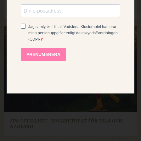
der Buchungsseite). Lesen Sie mehr in
unserer
DANISH
SPA, YOGA & SOMMARKVÄLL VID VÄTTERN
Cookie-Richtlinie
.
NORWEGIAN
ALLE AKZEPTIEREN
FRENCH
30 aug
27 sep
25 okt
29 nov
27 dec
31 jan
...
ALLE ABLEHNEN
DETAILS ANZEIGEN
UNBEDINGT ERFORDERLICH
PERFORMANCE
TARGETING
FUNKTIONALITÄT
SPA I STILLHET- YOGARETREAT FÖR VILA OCH
NÄRVARO
UNKLASSIFIZIERTE