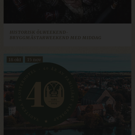
TARGETING
FUNKTIONALITÄT
HISTORISK ÖLWEEKEND-
UNKLASSIFIZIERTE
BRYGGMÄSTARWEEKEND MED MIDDAG
18 okt
15 nov
Unbedingt erforderlich
Performance
Targeting
Funktionalität
Unklassifizierte
Unbedingt erforderliche Cookies ermöglichen
wesentliche Kernfunktionen der Website wie die
Benutzeranmeldung und die Kontoverwaltung.
Ohne die unbedingt erforderlichen Cookies
kann die Website nicht ordnungsgemäß
verwendet werden.
Name
Anbieter / Domäne
Ablaufdatum
imbox-consent
imbox.io
Sitzung