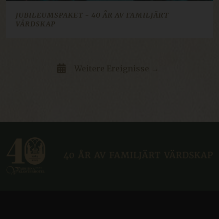
JUBILEUMSPAKET - 40 ÅR AV FAMILJÄRT
d3p_e.gif
mkt.dep-x.com
Sitzung
VÄRDSKAP
Weitere Ereignisse →
ARRAffinity
Sitzung
Microsoft Corporation
resources.citybreak.com
Google-
Datenschutzerklärung
CraftSessionId
Sitzung
Pixel & Tonic Inc.
.da.klosterhotel.se