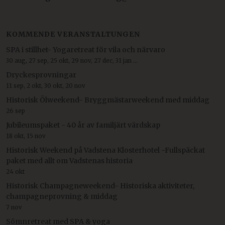
KOMMENDE VERANSTALTUNGEN
SPA i stillhet- Yogaretreat för vila och närvaro
30 aug, 27 sep, 25 okt, 29 nov, 27 dec, 31 jan ...
Dryckesprovningar
11 sep, 2 okt, 30 okt, 20 nov
Historisk Ölweekend- Bryggmästarweekend med middag
26 sep
Jubileumspaket - 40 år av familjärt värdskap
18 okt, 15 nov
Historisk Weekend på Vadstena Klosterhotel -Fullspäckat
paket med allt om Vadstenas historia
24 okt
Historisk Champagneweekend- Historiska aktiviteter,
champagneprovning & middag
7 nov
Sömnretreat med SPA & yoga