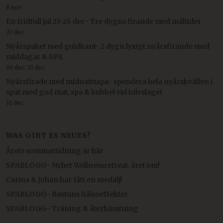
8 nov
En fridfull jul 23-26 dec- Tre dygns firande med måltider
23 dec
Nyårspaket med guldkant- 2 dygn lyxigt nyårsfirande med
middagar & SPA
30 dec, 31 dec
Nyårsfirade med midnattsspa- spendera hela nyårskvällen i
spat med god mat, spa & bubbel vid tolvslaget
31 dec
WAS GIBT ES NEUES?
Årets sommartidning är här
SPABLOGG- Nyhet Wellnessretreat, året om!
Carina & Johan har fått en medalj!
SPABLOGG- Bastuns hälsoeffekter
SPABLOGG- Träning & återhämtning