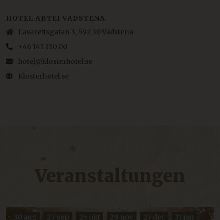
HOTEL ABTEI VADSTENA
Lasarettsgatan 3, 592 30 Vadstena
+46 143 130 00
hotel@klosterhotel.se
Klosterhotel.se
Veranstaltungen
30 aug
27 sep
25 okt
29 nov
27 dec
31 jan