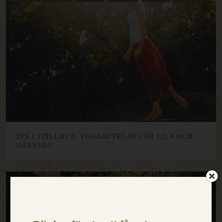
...
SPA I STILLHET- YOGARETREAT FÖR VILA OCH
NÄRVARO
11 sep
2 okt
30 okt
20 nov
×