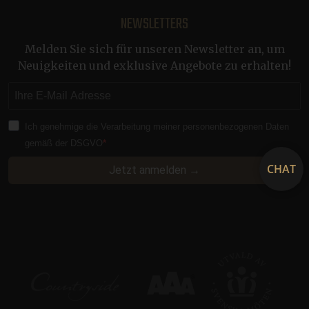
NEWSLETTERS
CRAFT_CSRF_TOKEN
Sitzung
Cloudflare Inc.
.nb.klosterhotel.se
Melden Sie sich für unseren Newsletter an, um
Neuigkeiten und exklusive Angebote zu erhalten!
__cf_bm
29 Minuten
Cloudflare Inc.
54 Sekunden
.vimeo.com
Ich genehmige die Verarbeitung meiner personenbezogenen Daten
gemäß der DSGVO
CraftSessionId
Sitzung
Pixel & Tonic Inc.
www.klosterhotel.se
CHAT
Jetzt anmelden →
CraftSessionId
Sitzung
Pixel & Tonic Inc.
.en.klosterhotel.se
bv_jwt
boka.klosterhotel.se
Sitzung