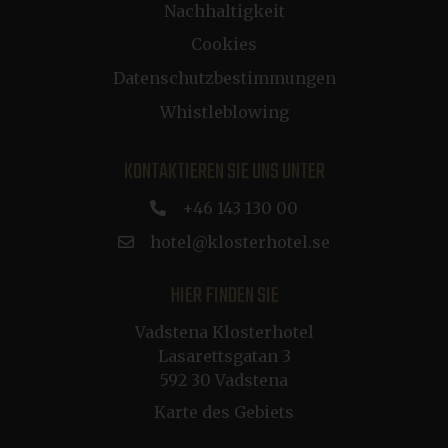
LinkedIn Corporation
Nachhaltigkeit
Wochen
.linkedin.com
Cookies
Datenschutzbestimmungen
ARRAffinitySameSite
Sitzung
Microsoft Corporation
.resources.citybreak.com
Whistleblowing
KONTAKTIEREN SIE UNS UNTER
+46 143 130 00
CookieScriptConsent
1 Jahr
CookieScript
hotel@klosterhotel.se
.klosterhotel.se
HIER FINDEN SIE
Vadstena Klosterhotel
Lasarettsgatan 3
CRAFT_CSRF_TOKEN
Sitzung
Cloudflare Inc.
592 30 Vadstena
.de.klosterhotel.se
Karte des Gebiets
buid
1 Jahr
Microsoft Corporation
.dep-x.com